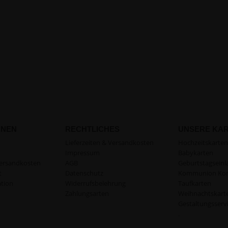
ONEN
RECHTLICHES
UNSERE KA
Lieferzeiten & Versandkosten
Hochzeitskarten
Impressum
Babykarten
Versandkosten
AGB
Geburtstagsein
t
Datenschutz
Kommunion Kon
tion
Widerrufsbelehrung
Taufkarten
Zahlungsarten
Weihnachtskart
Gestaltungsserv
.