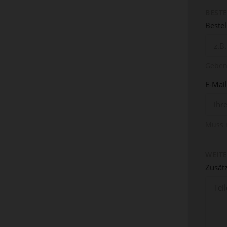
BEST
Beste
Geben 
E-Mai
Muss 
WEIT
Zusätz