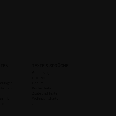
RTEN
TEXTE & SPRÜCHE
Geburtstag
Hochzeit
ladungen
Geburt
firmation
Kirchenfeste
Zitate und Texte
en mit
Weihnachtskarten
ice
.