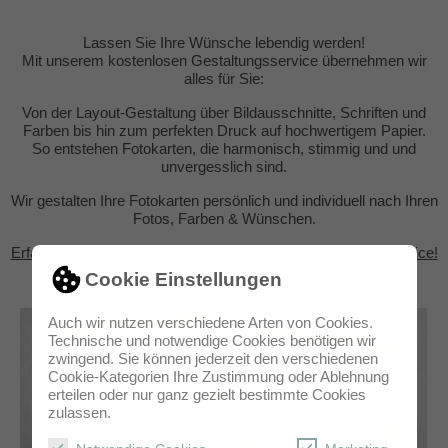
Lassen Sie Ihre Wünsche lebendig werden!
Mit unserem kostenlosen Gestaltungsservice übernehmen wir
alles für Sie:
Von der Layout-Gestaltung über Bildausschnitte, Schriften und
Farben bis hin zum perfekten Druck auf hochwertigem Papier.
So entstehen Fotokarten, die harmonisch, stimmig und und
unvergesslich sind.
Wir gestalten Ihre Fotokarten persönlich und individuell nach Ihren
Fotos, Farben & Wünschen.
Erfahren Sie mehr über unseren individuellen Gestaltungsservice!
Cookie Einstellungen
Auch wir nutzen verschiedene Arten von Cookies.
Technische und notwendige Cookies benötigen wir
zwingend. Sie können jederzeit den verschiedenen
Cookie-Kategorien Ihre Zustimmung oder Ablehnung
erteilen oder nur ganz gezielt bestimmte Cookies
zulassen.