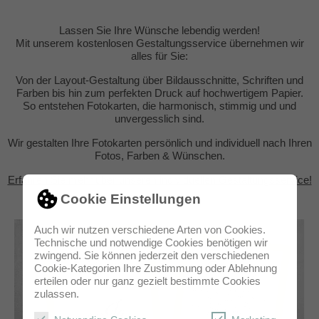
Lassen Sie Ihre Wünsche lebendig werden!
Mit unserem kostenlosen Gestaltungsservice übernehmen wir
alles für Sie:
Von der Layout-Gestaltung über Bildausschnitte, Schriften und
Farben bis hin zum perfekten Druck auf hochwertigem Papier.
So entstehen Fotokarten, die harmonisch, stimmig und und
unvergesslich sind.
Wir gestalten Ihre Fotokarten persönlich und individuell nach Ihren
Fotos, Farben & Wünschen.
Erfahren Sie mehr über unseren individuellen Gestaltungsservice!
Cookie Einstellungen
Auch wir nutzen verschiedene Arten von Cookies.
Technische und notwendige Cookies benötigen wir
zwingend. Sie können jederzeit den verschiedenen
Cookie-Kategorien Ihre Zustimmung oder Ablehnung
erteilen oder nur ganz gezielt bestimmte Cookies
zulassen.