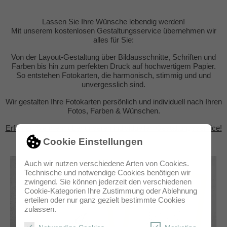
Lassen Sie Ihre Wünsche lebendig werden!
Mit unserem kostenlosen Gestaltungsservice übernehmen wir
alles für Sie:
Von der Layout-Gestaltung über Bildausschnitte, Schriften und
Farben bis hin zum perfekten Druck auf hochwertigem Papier.
So entstehen Fotokarten, die harmonisch, stimmig und und
unvergesslich sind.
Wir gestalten Ihre Fotokarten persönlich und individuell nach Ihren
Fotos, Farben & Wünschen.
Erfahren Sie mehr über unseren individuellen Gestaltungsservice!
Cookie Einstellungen
Auch wir nutzen verschiedene Arten von Cookies.
Technische und notwendige Cookies benötigen wir
zwingend. Sie können jederzeit den verschiedenen
Cookie-Kategorien Ihre Zustimmung oder Ablehnung
erteilen oder nur ganz gezielt bestimmte Cookies
zulassen.