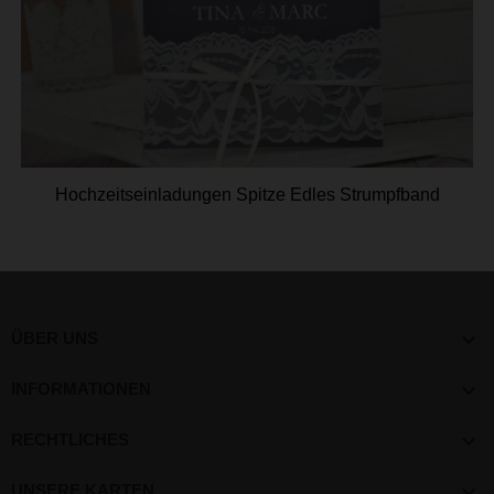
Hochzeitseinladungen Spitze Edles Strumpfband

ÜBER UNS

INFORMATIONEN

RECHTLICHES

UNSERE KARTEN