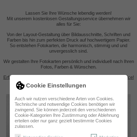
Lassen Sie Ihre Wünsche lebendig werden!
Mit unserem kostenlosen Gestaltungsservice übernehmen wir
alles für Sie:
Von der Layout-Gestaltung über Bildausschnitte, Schriften und
Farben bis hin zum perfekten Druck auf hochwertigem Papier.
So entstehen Fotokarten, die harmonisch, stimmig und und
unvergesslich sind.
Wir gestalten Ihre Fotokarten persönlich und individuell nach Ihren
Fotos, Farben & Wünschen.
Erfahren Sie mehr über unseren individuellen Gestaltungsservice!
Cookie Einstellungen
Auch wir nutzen verschiedene Arten von Cookies.
Technische und notwendige Cookies benötigen wir
zwingend. Sie können jederzeit den verschiedenen
Cookie-Kategorien Ihre Zustimmung oder Ablehnung
erteilen oder nur ganz gezielt bestimmte Cookies
zulassen.