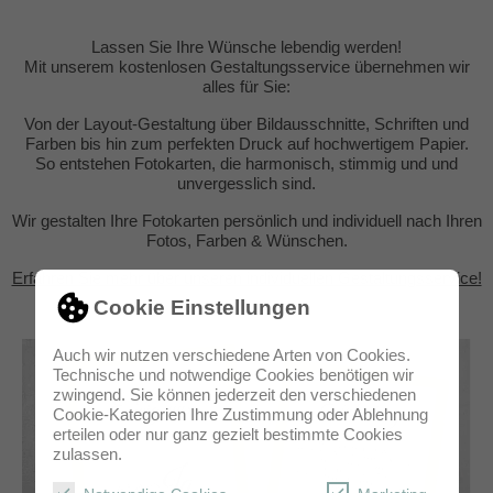
Lassen Sie Ihre Wünsche lebendig werden!
Mit unserem kostenlosen Gestaltungsservice übernehmen wir
alles für Sie:
Von der Layout-Gestaltung über Bildausschnitte, Schriften und
Farben bis hin zum perfekten Druck auf hochwertigem Papier.
So entstehen Fotokarten, die harmonisch, stimmig und und
unvergesslich sind.
Wir gestalten Ihre Fotokarten persönlich und individuell nach Ihren
Fotos, Farben & Wünschen.
Erfahren Sie mehr über unseren individuellen Gestaltungsservice!
Cookie Einstellungen
Auch wir nutzen verschiedene Arten von Cookies.
Technische und notwendige Cookies benötigen wir
zwingend. Sie können jederzeit den verschiedenen
Cookie-Kategorien Ihre Zustimmung oder Ablehnung
erteilen oder nur ganz gezielt bestimmte Cookies
zulassen.