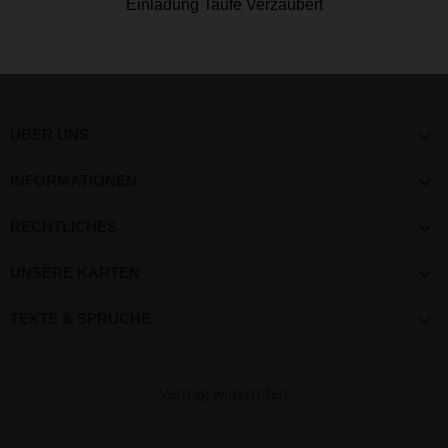
Einladung Taufe Verzaubert

ÜBER UNS

INFORMATIONEN

RECHTLICHES

UNSERE KARTEN

TEXTE & SPRÜCHE
Vertrag widerrufen