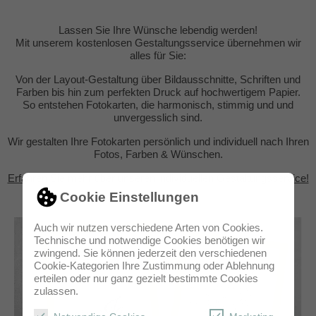
Lassen Sie Ihre Wünsche lebendig werden!
Mit unserem kostenlosen Gestaltungsservice übernehmen wir
alles für Sie:
Von der Layout-Gestaltung über Bildausschnitte, Schriften und
Farben bis hin zum perfekten Druck auf hochwertigem Papier.
So entstehen Fotokarten, die harmonisch, stimmig und und
unvergesslich sind.
Wir gestalten Ihre Fotokarten persönlich und individuell nach Ihren
Fotos, Farben & Wünschen.
Erfahren Sie mehr über unseren individuellen Gestaltungsservice!
Cookie Einstellungen
Auch wir nutzen verschiedene Arten von Cookies.
Technische und notwendige Cookies benötigen wir
zwingend. Sie können jederzeit den verschiedenen
Cookie-Kategorien Ihre Zustimmung oder Ablehnung
erteilen oder nur ganz gezielt bestimmte Cookies
zulassen.